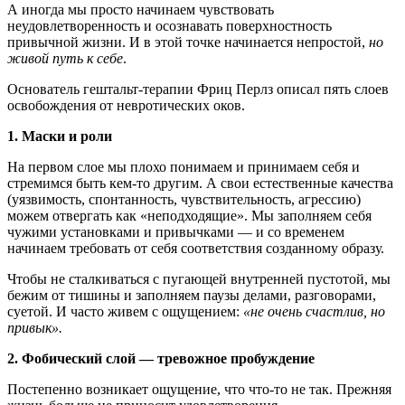
А иногда мы просто начинаем чувствовать
неудовлетворенность и осознавать поверхностность
привычной жизни. И в этой точке начинается непростой,
но
живой путь к себе
.
Основатель гештальт-терапии Фриц Перлз описал пять слоев
освобождения от невротических оков.
1. Маски и роли
На первом слое мы плохо понимаем и принимаем себя и
стремимся быть кем-то другим. А свои естественные качества
(уязвимость, спонтанность, чувствительность, агрессию)
можем отвергать как «неподходящие». Мы заполняем себя
чужими установками и привычками — и со временем
начинаем требовать от себя соответствия созданному образу.
Чтобы не сталкиваться с пугающей внутренней пустотой, мы
бежим от тишины и заполняем паузы делами, разговорами,
суетой. И часто живем с ощущением:
«не очень счастлив, но
привык».
2. Фобический слой — тревожное пробуждение
Постепенно возникает ощущение, что что-то не так. Прежняя