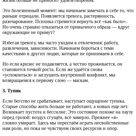
жизнь больше не приносит удовлетворения.
Это болезненный момент: мы начинаем замечать в себе то, что
раньше отрицали. Появляется тревога, растерянность,
разочарование. Психика стремится вернуть всё «как было».
Но очень страшно отказаться от привычного образа — вдруг
окружающие не примут?
Избегая тревогу, мы часто уходим в отвлечения: работу,
развлечения, зависимости. Начинаем бороться с теми
качествами в других людях, которые не принимаем в себе.
Но если кризис не подавляется, а честно проживается, он
становится точкой роста. Если же удаётся снова
«успокоиться» и заглушить внутренний конфликт, мы
возвращаемся к первому слою — маскам.
3. Тупик
Если бегство не срабатывает, наступает ощущение тупика.
Старые способы жить больше не работают, а новых еще нет.
Возникает пустота и бессилие. Это состояние похоже на паузу
перед грозой: воздух сгущён, всё замерло. Прежнее «я»
словно умирает. Здесь мы перестаём играть несвойственные
нам роли, но пока не чувствуем своих ресурсов и опор.