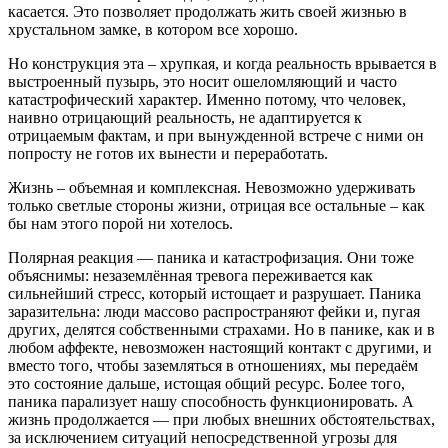
касается. Это позволяет продолжать жить своей жизнью в
хрустальном замке, в котором все хорошо.
Но конструкция эта – хрупкая, и когда реальность врывается в
выстроенный пузырь, это носит ошеломляющий и часто
катастрофический характер. Именно потому, что человек,
наивно отрицающий реальность, не адаптируется к
отрицаемым фактам, и при вынужденной встрече с ними он
попросту не готов их вынести и переработать.
Жизнь – объемная и комплексная. Невозможно удерживать
только светлые стороны жизни, отрицая все остальные – как
бы нам этого порой ни хотелось.
Полярная реакция — паника и катастрофизация. Они тоже
объяснимы: незаземлённая тревога переживается как
сильнейший стресс, который истощает и разрушает. Паника
заразительна: люди массово распространяют фейки и, пугая
других, делятся собственными страхами. Но в панике, как и в
любом аффекте, невозможен настоящий контакт с другими, и
вместо того, чтобы заземляться в отношениях, мы передаём
это состояние дальше, истощая общий ресурс. Более того,
паника парализует нашу способность функционировать. А
жизнь продолжается — при любых внешних обстоятельствах,
за исключением ситуаций непосредственной угрозы для