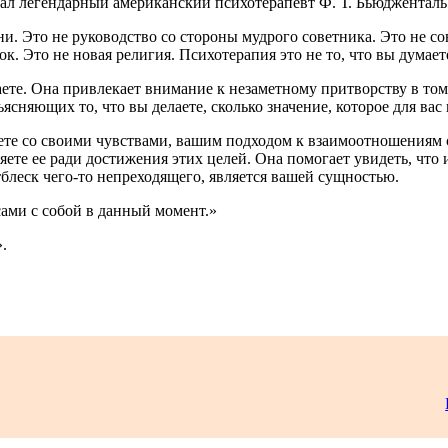
дал легендарный американский психотерапевт Ф. Т. Бьюдженталь
зни. Это не руководство со стороны мудрого советника. Это не 
к. Это не новая религия. Психотерапия это не то, что вы думает
аете. Она привлекает внимание к незаметному притворству в том, 
ясняющих то, что вы делаете, сколько значение, которое для вас 
вете со своими чувствами, вашим подходом к взаимоотношениям 
няете ее ради достижения этих целей. Она помогает увидеть, чт
тблеск чего-то непреходящего, является вашей сущностью.
 сами с собой в данный момент.»
.