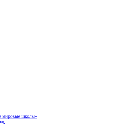
ие мировые школы»
оде