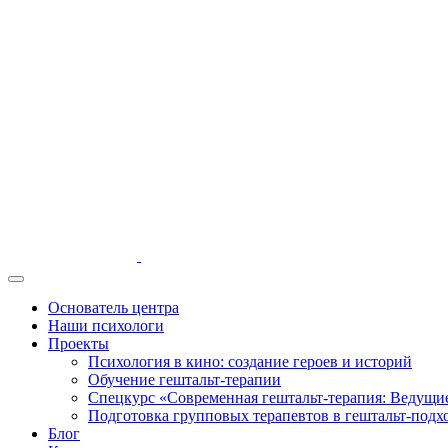
Основатель центра
Наши психологи
Проекты
Психология в кино: создание героев и историй
Обучение гештальт-терапии
Спецкурс «Современная гештальт-терапия: Ведущ
Подготовка групповых терапевтов в гештальт-подх
Блог