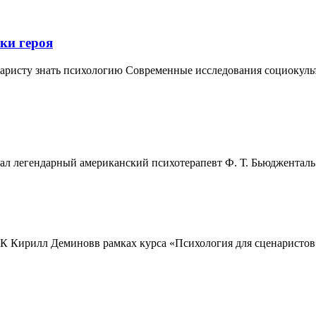
ки героя
наристу знать психологию Современные исследования социокульт
ал легендарный американский психотерапевт Ф. Т. Бьюдженталь: «
К Кирилл Деминовв рамках курса «Психология для сценаристов»