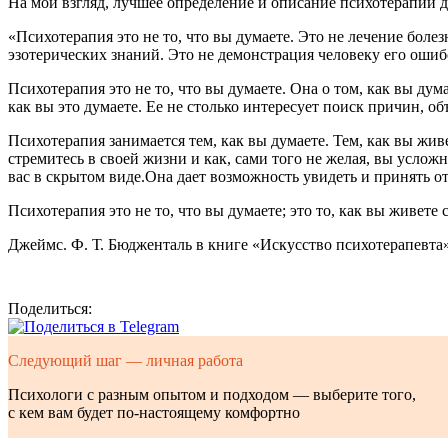
На мой взгляд, лучшее определение и описание психотерапии 
«Психотерапия это не то, что вы думаете. Это не лечение боле
эзотерических знаний. Это не демонстрация человеку его ошибо
Психотерапия это не то, что вы думаете. Она о том, как вы дум
как вы это думаете. Ее не столько интересует поиск причин, объ
Психотерапия занимается тем, как вы думаете. Тем, как вы жи
стремитесь в своей жизни и как, сами того не желая, вы услож
вас в скрытом виде.Она дает возможность увидеть и принять о
Психотерапия это не то, что вы думаете; это то, как вы живете
Джеймс. Ф. Т. Бюдженталь в книге «Искусство психотерапевта»
Поделиться:
Следующий шаг — личная работа
Психологи с разным опытом и подходом — выберите того,
с кем вам будет по-настоящему комфортно